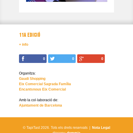
11A EDICIÓ
+ info
0
0
0
Organitza:
Gaudi Shopping
Eix Comercial Sagrada Família
Encantsnous Eix Comercial
Amb la col·laboració de:
Ajuntament de Barcelona
© TapiTast 2026.
Tots els drets reservats |
Nota Legal