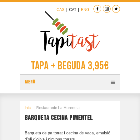
CAS
|
CAT
|
ENG
Tapa + Beguda 3,95€
MENÚ
TAPES
PLÀNOL TAPITAST
Inici
|
Restaurante La Moreneta
BARQUETA CECINA PIMENTEL
PARTICIPA
CONTACTAR
Barqueta de pa torrat i cecina de vaca, emulsió
EDICIÓ ANTERIOR
d’oli d’oliva i pinyons torrats.