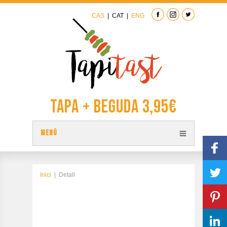
CAS
|
CAT
|
ENG
Tapa + Beguda 3,95€
MENÚ
TAPES
PLÀNOL TAPITAST
Inici
|
Detall
PARTICIPA
CONTACTAR
EDICIÓ ANTERIOR