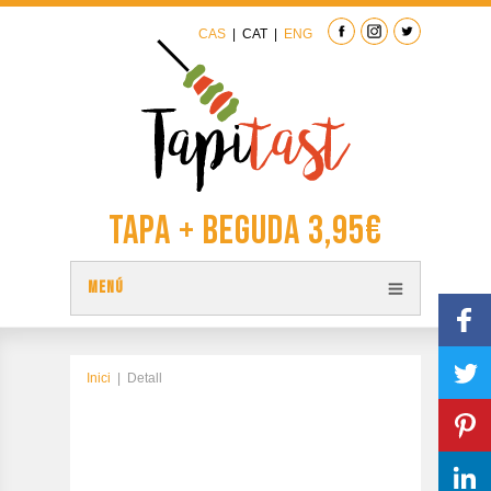
CAS
|
CAT
|
ENG
Tapa + Beguda 3,95€
MENÚ
TAPES
PLÀNOL TAPITAST
Inici
|
Detall
PARTICIPA
CONTACTAR
EDICIÓ ANTERIOR