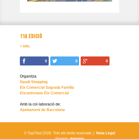
11A EDICIÓ
+ info
0
0
0
Organitza:
Gaudi Shopping
Eix Comercial Sagrada Família
Encantsnous Eix Comercial
Amb la col·laboració de:
Ajuntament de Barcelona
© TapiTast 2026.
Tots els drets reservats |
Nota Legal
disseny:
dommia