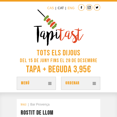
CAS
|
CAT
|
ENG
Tots els dijous
del 15 de juny fins el 28 de desembre
Tapa + Beguda 3,95€
MENÚ
ORDENAR
TAPES
PLÀNOL TAPITAST
Inici
|
Bar Provença
ROSTIT DE LLOM
PARTICIPA