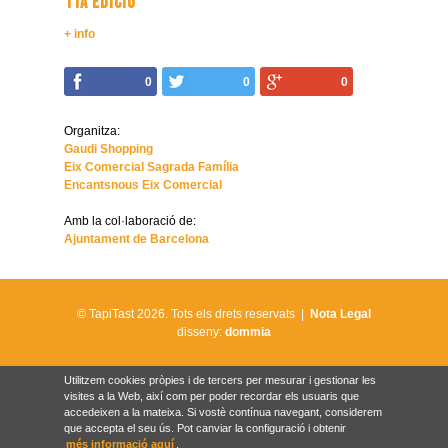
11A EDICIÓ
+ info
0
0
0
Organitza:
Gaudi Shopping
Eix Comercial Sagrada Família
Encantsnous Eix Comercial
Amb la col·laboració de:
Ajuntament de Barcelona
© TapiTast 2026.
Tots els drets reservats |
Nota Legal
disseny:
dommia
Utilitzem cookies pròpies i de tercers per mesurar i gestionar les
visites a la Web, així com per poder recordar els usuaris que
accedeixen a la mateixa. Si vostè contínua navegant, considerem
que accepta el seu ús. Pot canviar la configuració i obtenir
més informació aquí
.