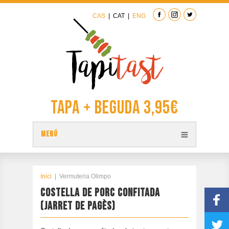
CAS
|
CAT
|
ENG
Tapa + Beguda 3,95€
MENÚ
TAPES
PLÀNOL TAPITAST
Inici
|
Vermuteria Olimpo
COSTELLA DE PORC CONFITADA
PARTICIPA
(JARRET DE PAGÈS)
CONTACTAR
EDICIÓ ANTERIOR