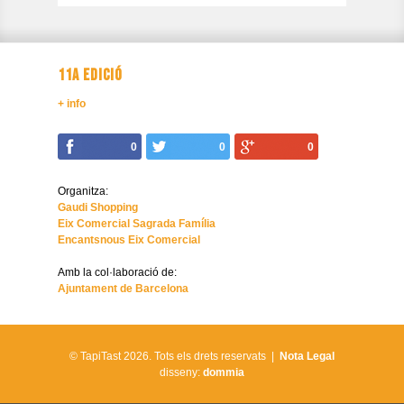
11A EDICIÓ
+ info
0
0
0
Organitza:
Gaudi Shopping
Eix Comercial Sagrada Família
Encantsnous Eix Comercial
Amb la col·laboració de:
Ajuntament de Barcelona
© TapiTast 2026.
Tots els drets reservats |
Nota Legal
disseny:
dommia