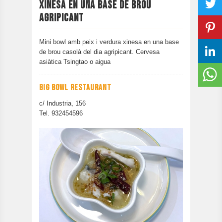
XINESA EN UNA BASE DE BROU
CONTACTAR
AGRIPICANT
EDICIÓ ANTERIOR
Mini bowl amb peix i verdura xinesa en una base
de brou casolà del dia agripicant. Cervesa
asiàtica Tsingtao o aigua
BIG BOWL RESTAURANT
c/ Industria, 156
Tel. 932454596