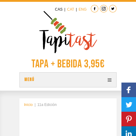
CAS
|
CAT
|
ENG
Tapa + Bebida 3,95€
MENÚ
TAPAS
PLANO TAPITAST
Inicio
|
11a Edición
PARTICIPA
CONTACTAR
EDICIÓN ANTERIOR