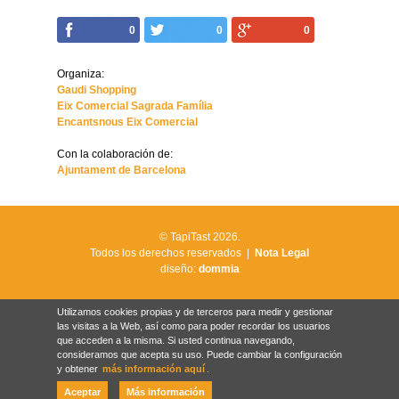
0
0
0
Organiza:
Gaudi Shopping
Eix Comercial Sagrada Família
Encantsnous Eix Comercial
Con la colaboración de:
Ajuntament de Barcelona
© TapiTast 2026.
Todos los derechos reservados |
Nota Legal
diseño:
dommia
Utilizamos cookies propias y de terceros para medir y gestionar
las visitas a la Web, así como para poder recordar los usuarios
que acceden a la misma. Si usted continua navegando,
consideramos que acepta su uso. Puede cambiar la configuración
y obtener
más información aquí
.
Aceptar
Más información