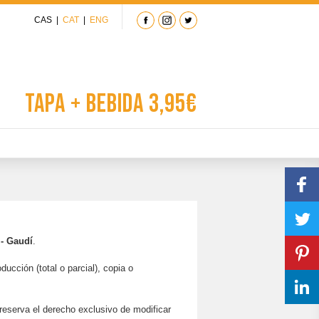
CAS
|
CAT
|
ENG
Tapa + Bebida 3,95€
 - Gaudí
.
ucción (total o parcial), copia o
eserva el derecho exclusivo de modificar