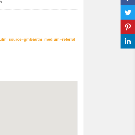
h
e/?utm_source=gmb&utm_medium=referral