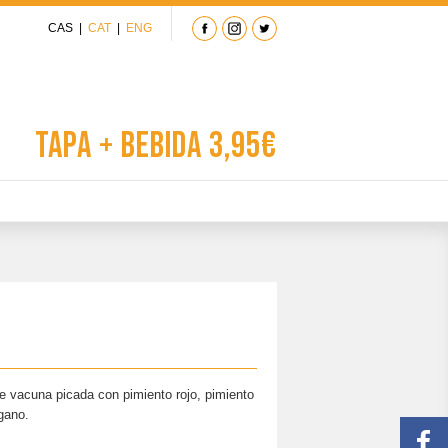
CAS
|
CAT
|
ENG
Tapa + Bebida 3,95€
 vacuna picada con pimiento rojo, pimiento
gano.