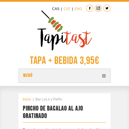
CAS
|
CAT
|
ENG
Tapa + Bebida 3,95€
MENÚ
TAPAS
PLANO TAPITAST
Inicio
|
Bar LoLo y PePe
PINCHO DE BACALAO AL AJO
PARTICIPA
GRATINADO
CONTACTAR
EDICIÓN ANTERIOR