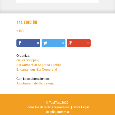
11A EDICIÓN
+ info
0
0
0
Organiza:
Gaudi Shopping
Eix Comercial Sagrada Família
Encantsnous Eix Comercial
Con la colaboración de:
Ajuntament de Barcelona
© TapiTast 2026.
Todos los derechos reservados |
Nota Legal
diseño:
dommia