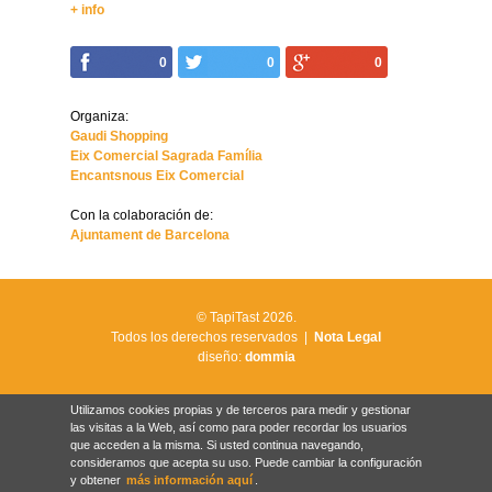
+ info
0
0
0
Organiza:
Gaudi Shopping
Eix Comercial Sagrada Família
Encantsnous Eix Comercial
Con la colaboración de:
Ajuntament de Barcelona
© TapiTast 2026.
Todos los derechos reservados |
Nota Legal
diseño:
dommia
Utilizamos cookies propias y de terceros para medir y gestionar
las visitas a la Web, así como para poder recordar los usuarios
que acceden a la misma. Si usted continua navegando,
consideramos que acepta su uso. Puede cambiar la configuración
y obtener
más información aquí
.