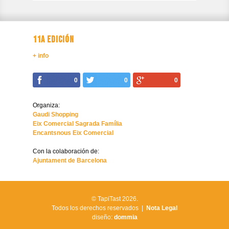
11A EDICIÓN
+ info
0
0
0
Organiza:
Gaudi Shopping
Eix Comercial Sagrada Família
Encantsnous Eix Comercial
Con la colaboración de:
Ajuntament de Barcelona
© TapiTast 2026.
Todos los derechos reservados |
Nota Legal
diseño:
dommia