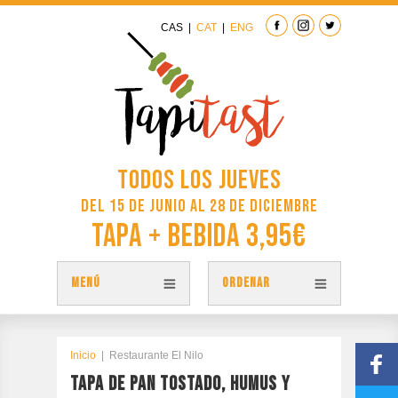
CAS
|
CAT
|
ENG
Todos los jueves
del 15 de junio al 28 de diciembre
Tapa + Bebida 3,95€
MENÚ
ORDENAR
TAPAS
PLANO TAPITAST
Inicio
|
Restaurante El Nilo
TAPA DE PAN TOSTADO, HUMUS Y
PARTICIPA