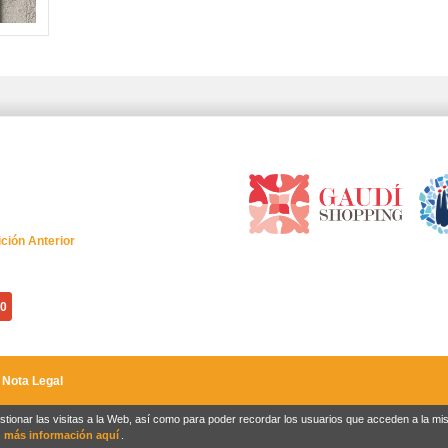
ición Anterior
0
|
Nota Legal
estionar las visitas a la Web, así como para poder recordar los usuarios que acceden a la 
r
más información aquí
.