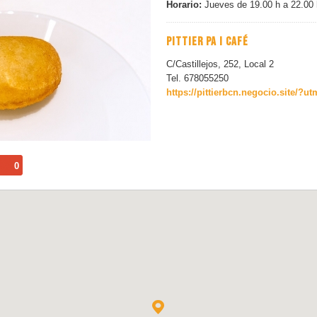
Horario:
Jueves de 19.00 h a 22.00 
PITTIER PA I CAFÉ
C/Castillejos, 252, Local 2
Tel. 678055250
https://pittierbcn.negocio.site
0