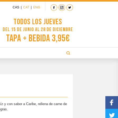
CAS
|
CAT
|
ENG
Todos los jueves
del 15 de junio al 28 de diciembre
Tapa + Bebida 3,95€
z y con sabor a Caribe, rellena de carne de
egras.