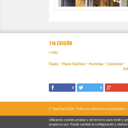
11A EDICIÓN
+ info
Tapas
Plano TapiTast
Participa
Contactar
Ed
0
0
© TapiTast 2026.
Todos los derechos reservados 
Utilizamos cookies propias y de terceros para medir y g
acepta su uso. Puede cambiar la configuración y obtene