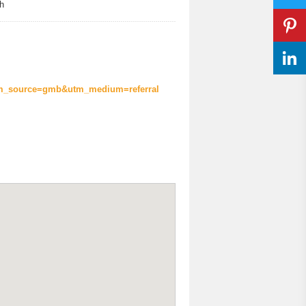
h
/?utm_source=gmb&utm_medium=referral