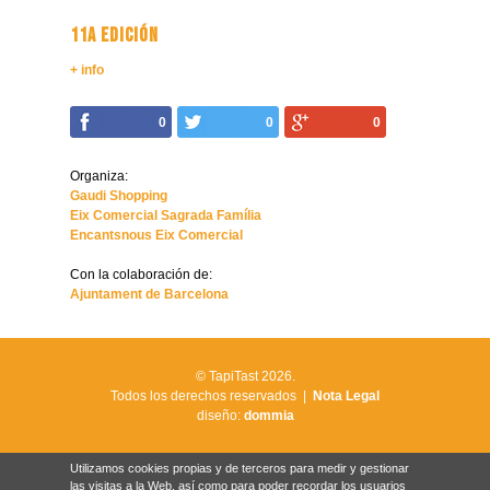
11A EDICIÓN
+ info
0
0
0
Organiza:
Gaudi Shopping
Eix Comercial Sagrada Família
Encantsnous Eix Comercial
Con la colaboración de:
Ajuntament de Barcelona
© TapiTast 2026.
Todos los derechos reservados |
Nota Legal
diseño:
dommia
Utilizamos cookies propias y de terceros para medir y gestionar
las visitas a la Web, así como para poder recordar los usuarios