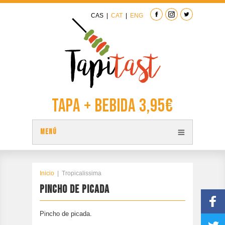
CAS
|
CAT
|
ENG
Tapa + Bebida 3,95€
MENÚ
TAPAS
PLANO TAPITAST
Inicio
|
Tropicalissima
PINCHO DE PICADA
PARTICIPA
CONTACTAR
Pincho de picada.
EDICIÓN ANTERIOR